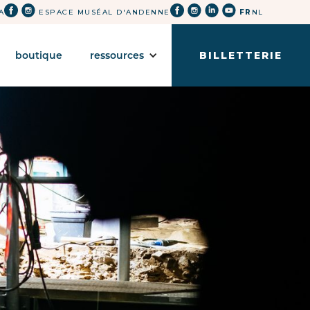
A
ESPACE MUSÉAL D'ANDENNE
FR
NL
boutique
ressources
BILLETTERIE