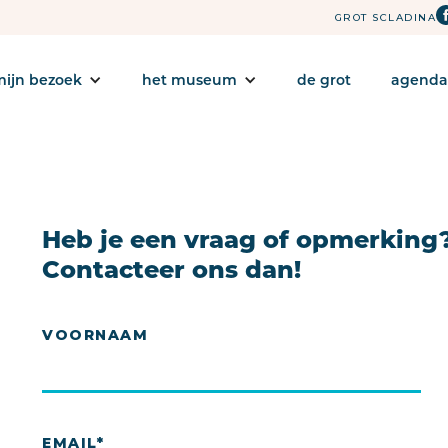
GROT SCLADINA
mijn bezoek
het museum
de grot
agenda
Heb je een vraag of opmerking
Contacteer ons dan!
VOORNAAM
EMAIL*