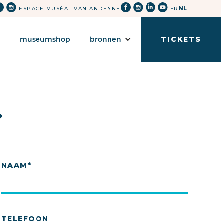
ESPACE MUSÉAL VAN ANDENNE
FR
NL
museumshop
bronnen
TICKETS
?
NAAM*
TELEFOON