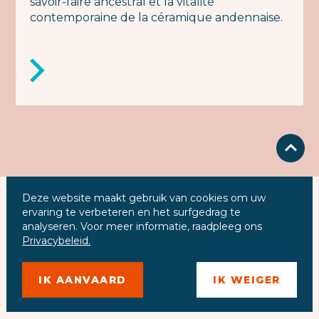
savoir-faire ancestral et la vitalité
contemporaine de la céramique andennaise.
Deze website maakt gebruik van cookies om uw
ervaring te verbeteren en het surfgedrag te
analyseren. Voor meer informatie, raadpleeg ons
Privacybeleid.
IK AANVAARD
IK WEIGER
Promenade des Ours 37
5300 Andenne